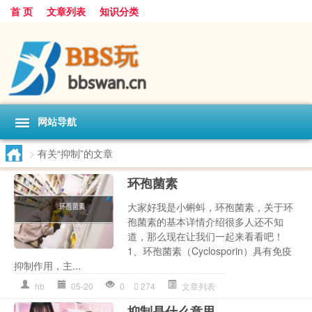
首 页
文章列表
知识分类
网站导航
>
有关“抑制”的文章
环孢菌素
大家好我是小蝌蚪，环孢菌素，关于环
孢菌素的基本详情介绍很多人还不知
道，那么现在让我们一起来看看吧！
1、环孢菌素（Cyclosporin）具有免疫
抑制作用，主...
hb
05-20
0
274
文章列表
抑制是什么意思