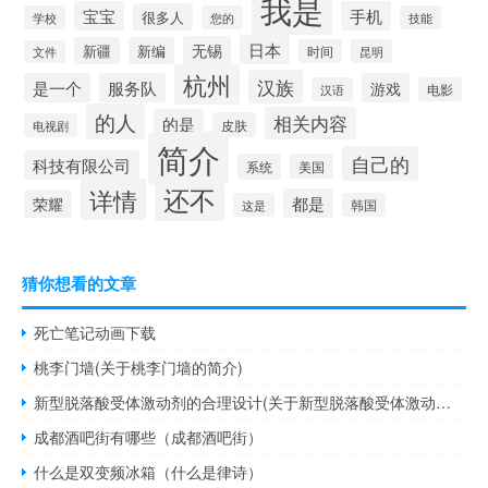
我是
宝宝
手机
很多人
学校
您的
技能
日本
无锡
新疆
新编
时间
昆明
文件
杭州
汉族
是一个
服务队
游戏
汉语
电影
的人
相关内容
的是
皮肤
电视剧
简介
自己的
科技有限公司
系统
美国
还不
详情
都是
荣耀
这是
韩国
猜你想看的文章
死亡笔记动画下载
桃李门墙(关于桃李门墙的简介)
新型脱落酸受体激动剂的合理设计(关于新型脱落酸受体激动剂的合理设计的简介)
成都酒吧街有哪些（成都酒吧街）
什么是双变频冰箱（什么是律诗）