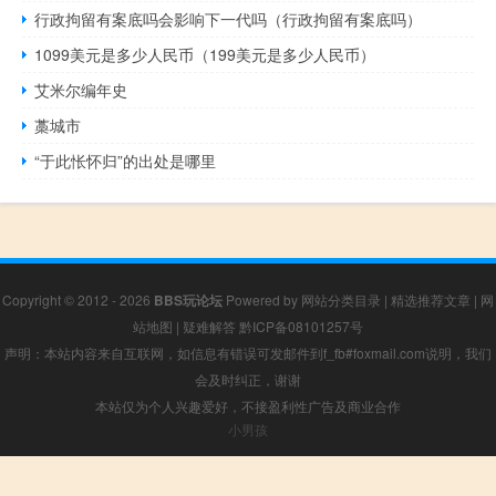
行政拘留有案底吗会影响下一代吗（行政拘留有案底吗）
1099美元是多少人民币（199美元是多少人民币）
艾米尔编年史
藁城市
“于此怅怀归”的出处是哪里
Copyright © 2012 - 2026
BBS玩论坛
Powered by
网站分类目录
|
精选推荐文章
|
网
站地图
|
疑难解答
黔ICP备08101257号
声明：本站内容来自互联网，如信息有错误可发邮件到f_fb#foxmail.com说明，我们
会及时纠正，谢谢
本站仅为个人兴趣爱好，不接盈利性广告及商业合作
小男孩