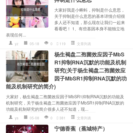
大家好我是小蝌蚪，抑制是什么意思，
关于抑制是什么意思的基本详情介绍很
多人还不知道，那么现在让我们一起来
看看吧！ 1、有些基因本身不能独立地
表现任何...
yz
05-18
0
119
文章列表
杨生褐盘二孢菌效应因子MbS
R1抑制RNA沉默的功能及机制
研究(关于杨生褐盘二孢菌效应
因子MbSR1抑制RNA沉默的功
能及机制研究的简介)
大家好，杨生褐盘二孢菌效应因子MbSR1抑制RNA沉默的功能及
机制研究，关于杨生褐盘二孢菌效应因子MbSR1抑制RNA沉默的
功能及机制研究的简介很多人还不知道，现...
ys
05-08
0
381
文章列表
宁德香蕉（蕉城特产）