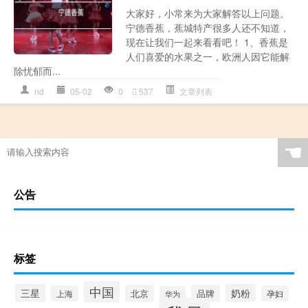
大家好，小常来为大家解答以上问题。
宁德香蕉，蕉城特产很多人还不知道，
现在让我们一起来看看吧！ 1、香蕉是
人们喜爱的水果之一，欧洲人因它能解
除忧郁而...
nd
05-02
0
537
文章列表
☚
公告
标签
中国
三星
奶粉
北京
品牌
上海
孕妇
华为