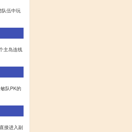
虑队伍中玩
把5个主岛连线
敏队PK的
以直接进入副