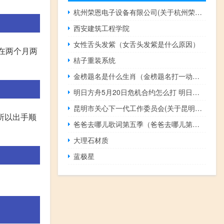
杭州荣恩电子设备有限公司(关于杭州荣恩电子设备有限公司的简介)
西安建筑工程学院
女性舌头发紫（女舌头发紫是什么原因）
在两个月两
桔子重装系统
金榜题名是什么生肖（金榜题名打一动物）
明日方舟5月20日危机合约怎么打 明日方舟6区废墟低配打法攻略
昆明市关心下一代工作委员会(关于昆明市关心下一代工作委员会的简介)
所以出手顺
爸爸去哪儿歌词第五季（爸爸去哪儿第五季的简介）
大理石材质
蓝极星