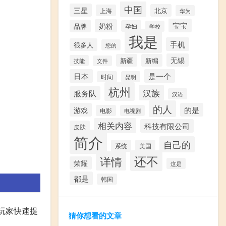
中国
三星
北京
上海
华为
宝宝
奶粉
品牌
孕妇
学校
我是
手机
很多人
您的
无锡
新疆
新编
技能
文件
日本
是一个
时间
昆明
杭州
汉族
服务队
汉语
的人
游戏
的是
电影
电视剧
相关内容
科技有限公司
皮肤
简介
自己的
系统
美国
还不
详情
荣耀
这是
都是
韩国
玩家快速提
猜你想看的文章