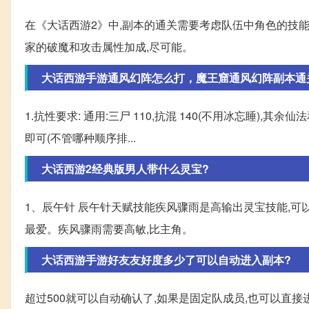
在《大话西游2》中,副本的通关需要考虑队伍中角色的技能
家的破魔和攻击属性加成,尽可能。
大话西游手游通风幻阵怎么打，魔王窟通风幻阵副本通
1.抗性要求: 通用:三尸 110,抗混 140(不用冰忘睡),其
即可(不管哪种顺序排...
大话西游2经典版男人带什么灵宝?
1、辰午针 辰午针天赋技能疾风骤雨是高输出灵宝技能,可
最爱。疾风骤雨需要高敏,比主角。
大话西游手游好友友好度多少了可以自动进入副本?
超过500就可以自动确认了,如果是固定队成员,也可以直接