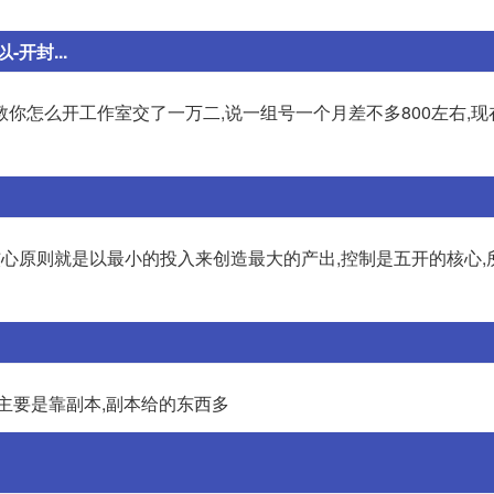
开封...
你怎么开工作室交了一万二,说一组号一个月差不多800左右,现
核心原则就是以最小的投入来创造最大的产出,控制是五开的核心,
主要是靠副本,副本给的东西多