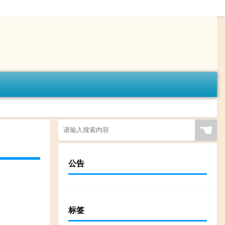
☚
公告
标签