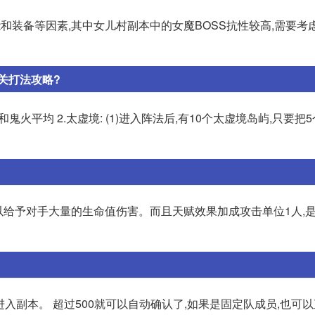
和装备等因素,其中女儿村副本中的女魔BOSS抗性较高,需要考
关打法攻略?
余仙法和鬼火平均 2.太虚境: (1)进入阵法后,有10个太虚境岛屿,只要
以给予对手大量的生命值伤害。而且天赋效果加成攻击单位1人,是
进入副本。 超过500就可以自动确认了,如果是固定队成员,也可