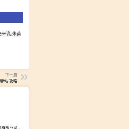
先来说,朱茵
下一篇
驿站 攻略
杭州宏康铁皮石斛种植有限公司(关于杭州宏康铁皮石斛种植有限公司的简介)