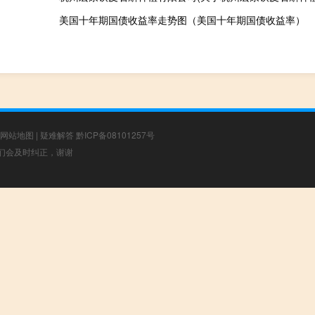
美国十年期国债收益率走势图（美国十年期国债收益率）
网站地图
|
疑难解答
黔ICP备08101257号
，我们会及时纠正，谢谢